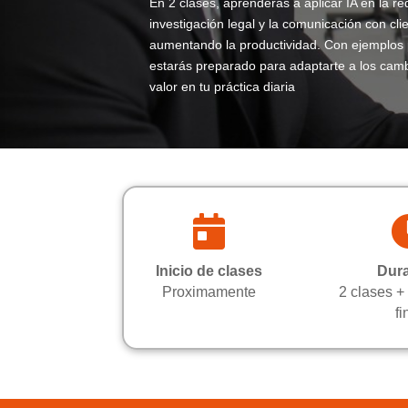
En 2 clases, aprenderás a aplicar IA en la re
investigación legal y la comunicación con cli
aumentando la productividad. Con ejemplos p
estarás preparado para adaptarte a los cambi
valor en tu práctica diaria

Inicio de clases
Dur
Proximamente
2 clases +
fi