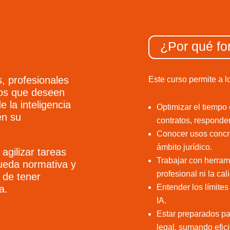
¿Por qué fo
s, profesionales
Este curso permite a 
dos que deseen
e la inteligencia
Optimizar el tiempo 
en su
contratos, responder
Conocer usos concre
ámbito jurídico.
agilizar tareas
Trabajar con herram
queda normativa y
profesional ni la cal
d de tener
Entender los límites
a.
IA.
Estar preparados pa
legal, sumando efici