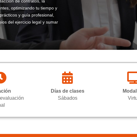
dacción de contratos, la
entes, optimizando tu tiempo y
rácticos y guía profesional,
os del ejercicio legal y sumar


ación
Días de clases
Modal
 evaluación
Sábados
Virt
nal