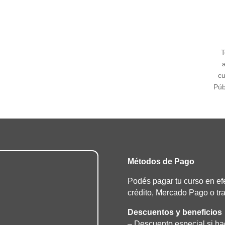
T
a
cu
Púb
Métodos de Pago
Podés pagar tu curso en efec
crédito, Mercado Pago o tr
Descuentos y beneficios
– Descuento especial si ha