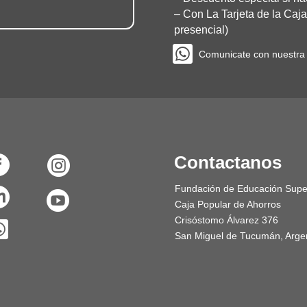
–
Con La Tarjeta de la Caja
presencial)

Comunicate con nuestra o
Contactanos


Fundación de Educación Super


Caja Popular de Ahorros
Crisóstomo Álvarez 376

San Miguel de Tucumán, Arge