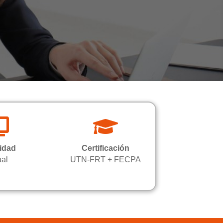


idad
Certificación
ual
UTN-FRT + FECPA